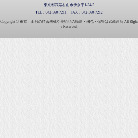
東京都武蔵村山市伊奈平1-24-2
TEL：
042-560-7211
FAX：
042-560-7212
Copyright © 東京・山形の精密機械や美術品の輸送・梱包・保管は武蔵通商 All Right
s Reserved.