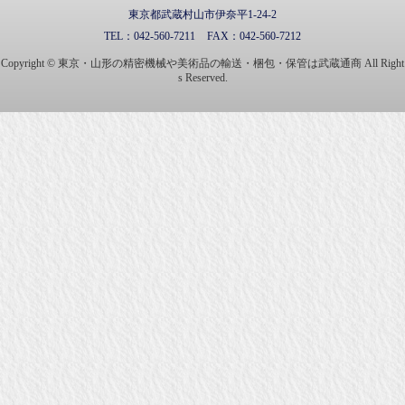
東京都武蔵村山市伊奈平1-24-2
TEL：
042-560-7211
FAX：
042-560-7212
Copyright © 東京・山形の精密機械や美術品の輸送・梱包・保管は武蔵通商 All Right
s Reserved.