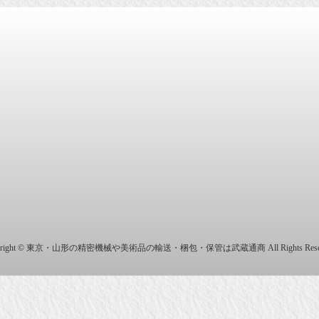
商株式会社
yright © 東京・山形の精密機械や美術品の輸送・梱包・保管は武蔵通商 All Rights Reser