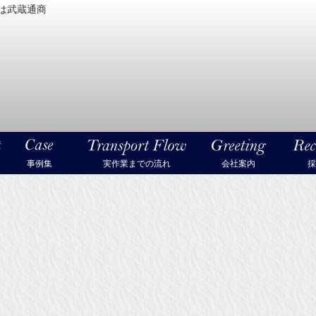
は武蔵通商
密機械・美術品・高級楽器の梱包・輸送なら武蔵通商
事例集
実作業までの流れ
会社案内
採