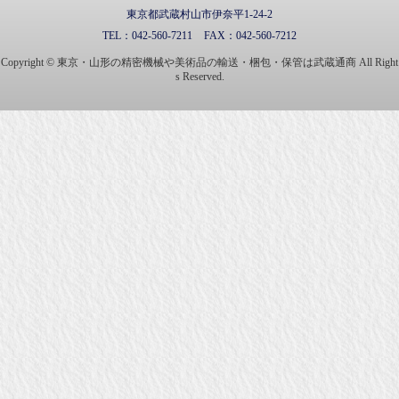
東京都武蔵村山市伊奈平1-24-2
TEL：
042-560-7211
FAX：
042-560-7212
Copyright © 東京・山形の精密機械や美術品の輸送・梱包・保管は武蔵通商 All Right
s Reserved.