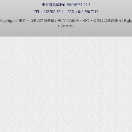
東京都武蔵村山市伊奈平1-24-2
TEL：
042-560-7211
FAX：
042-560-7212
Copyright © 東京・山形の精密機械や美術品の輸送・梱包・保管は武蔵通商 All Right
s Reserved.