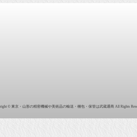
商株式会社
yright © 東京・山形の精密機械や美術品の輸送・梱包・保管は武蔵通商 All Rights Reser