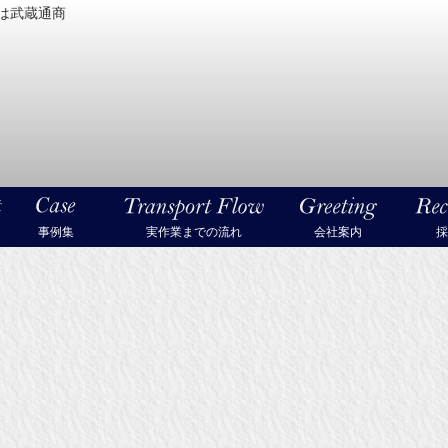
は武蔵通商
密機械・美術品・高級楽器の梱包・輸送なら武蔵通商
事例集
実作業までの流れ
会社案内
採