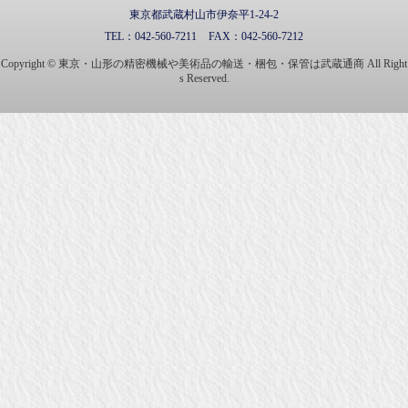
東京都武蔵村山市伊奈平1-24-2
TEL：
042-560-7211
FAX：
042-560-7212
Copyright © 東京・山形の精密機械や美術品の輸送・梱包・保管は武蔵通商 All Right
s Reserved.