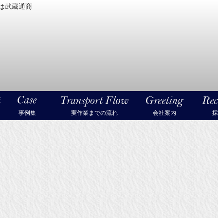
は武蔵通商
密機械・美術品・高級楽器の梱包・輸送なら武蔵通商
事例集
実作業までの流れ
会社案内
採