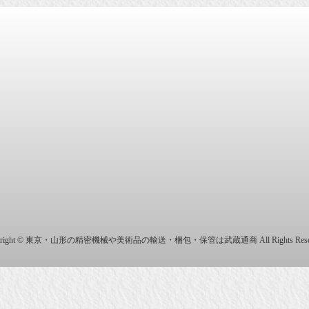
商株式会社
yright © 東京・山形の精密機械や美術品の輸送・梱包・保管は武蔵通商 All Rights Reser