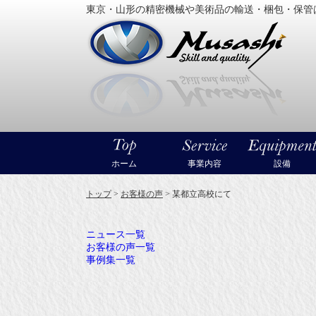
東京・山形の精密機械や美術品の輸送・梱包・保管
大型精
ホーム
事業内容
設備
トップ
>
お客様の声
>
某都立高校にて
ニュース一覧
お客様の声一覧
事例集一覧