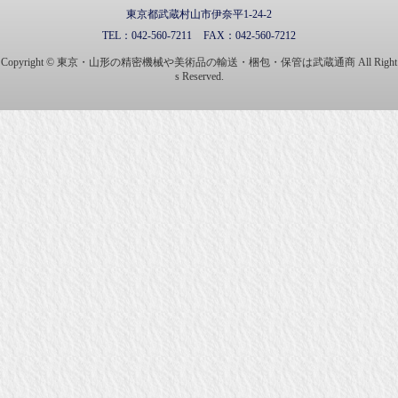
東京都武蔵村山市伊奈平1-24-2
TEL：
042-560-7211
FAX：
042-560-7212
Copyright © 東京・山形の精密機械や美術品の輸送・梱包・保管は武蔵通商 All Right
s Reserved.