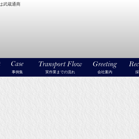
は武蔵通商
密機械・美術品・高級楽器の梱包・輸送なら武蔵通商
事例集
実作業までの流れ
会社案内
採