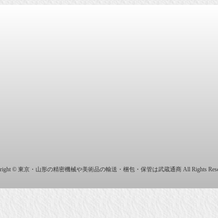
商株式会社
yright © 東京・山形の精密機械や美術品の輸送・梱包・保管は武蔵通商 All Rights Reser