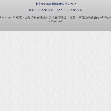
東京都武蔵村山市伊奈平1-24-2
TEL：
042-560-7211
FAX：
042-560-7212
Copyright © 東京・山形の精密機械や美術品の輸送・梱包・保管は武蔵通商 All Right
s Reserved.