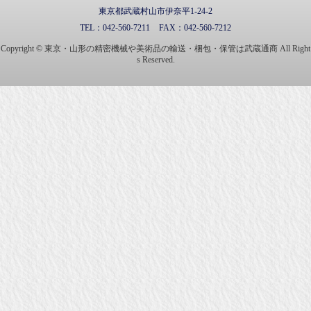
東京都武蔵村山市伊奈平1-24-2
TEL：
042-560-7211
FAX：
042-560-7212
Copyright © 東京・山形の精密機械や美術品の輸送・梱包・保管は武蔵通商 All Right
s Reserved.