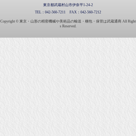
東京都武蔵村山市伊奈平1-24-2
TEL：
042-560-7211
FAX：
042-560-7212
Copyright © 東京・山形の精密機械や美術品の輸送・梱包・保管は武蔵通商 All Right
s Reserved.