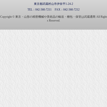
東京都武蔵村山市伊奈平1-24-2
TEL：
042-560-7211
FAX：
042-560-7212
Copyright © 東京・山形の精密機械や美術品の輸送・梱包・保管は武蔵通商 All Right
s Reserved.