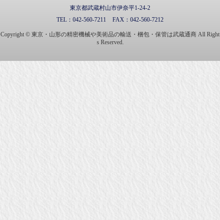
東京都武蔵村山市伊奈平1-24-2
TEL：
042-560-7211
FAX：
042-560-7212
Copyright © 東京・山形の精密機械や美術品の輸送・梱包・保管は武蔵通商 All Right
s Reserved.