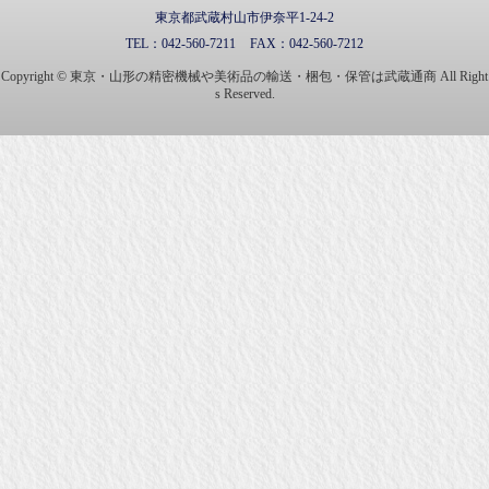
東京都武蔵村山市伊奈平1-24-2
TEL：
042-560-7211
FAX：
042-560-7212
Copyright © 東京・山形の精密機械や美術品の輸送・梱包・保管は武蔵通商 All Right
s Reserved.