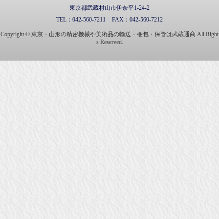
東京都武蔵村山市伊奈平1-24-2
TEL：
042-560-7211
FAX：
042-560-7212
Copyright © 東京・山形の精密機械や美術品の輸送・梱包・保管は武蔵通商 All Right
s Reserved.