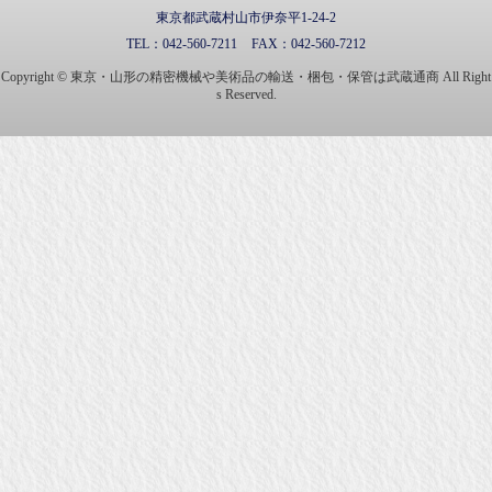
東京都武蔵村山市伊奈平1-24-2
TEL：
042-560-7211
FAX：
042-560-7212
Copyright © 東京・山形の精密機械や美術品の輸送・梱包・保管は武蔵通商 All Right
s Reserved.