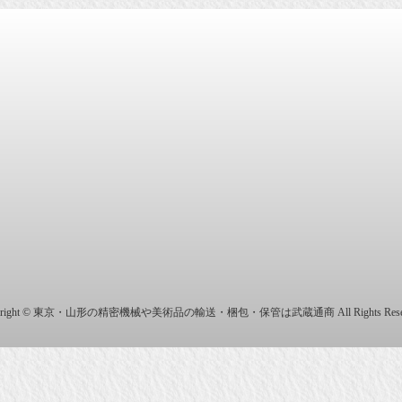
商株式会社
yright © 東京・山形の精密機械や美術品の輸送・梱包・保管は武蔵通商 All Rights Reser