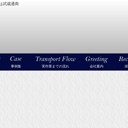
は武蔵通商
密機械・美術品・高級楽器の梱包・輸送なら武蔵通商
事例集
実作業までの流れ
会社案内
採