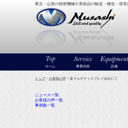
東京・山形の精密機械や美術品の輸送・梱包・保管
大型精
ホーム
事業内容
設備
トップ
>
お客様の声
>
某マルチディスプレイ会社にて
ニュース一覧
お客様の声一覧
事例集一覧