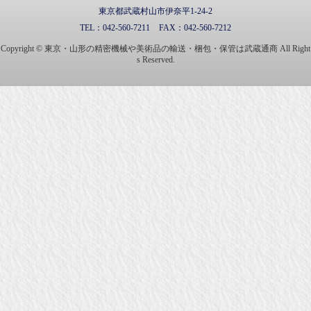
東京都武蔵村山市伊奈平1-24-2
TEL：
042-560-7211
FAX：
042-560-7212
Copyright © 東京・山形の精密機械や美術品の輸送・梱包・保管は武蔵通商 All Right
s Reserved.