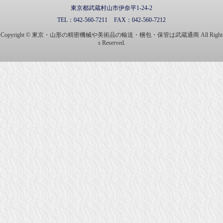
東京都武蔵村山市伊奈平1-24-2
TEL：
042-560-7211
FAX：
042-560-7212
Copyright © 東京・山形の精密機械や美術品の輸送・梱包・保管は武蔵通商 All Right
s Reserved.