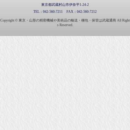
東京都武蔵村山市伊奈平1-24-2
TEL：
042-560-7211
FAX：
042-560-7212
Copyright © 東京・山形の精密機械や美術品の輸送・梱包・保管は武蔵通商 All Right
s Reserved.