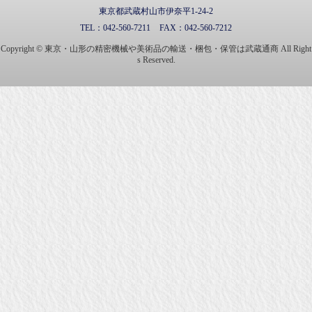
東京都武蔵村山市伊奈平1-24-2
TEL：
042-560-7211
FAX：
042-560-7212
Copyright © 東京・山形の精密機械や美術品の輸送・梱包・保管は武蔵通商 All Right
s Reserved.