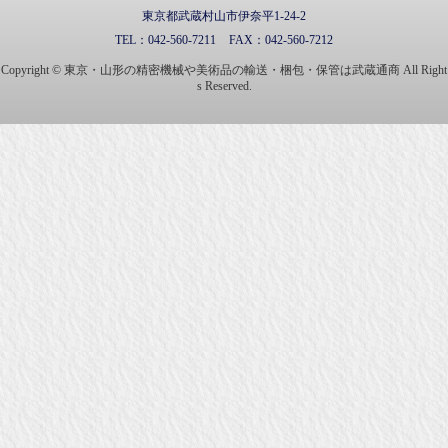
東京都武蔵村山市伊奈平1-24-2
TEL：
042-560-7211
FAX：
042-560-7212
Copyright © 東京・山形の精密機械や美術品の輸送・梱包・保管は武蔵通商 All Right
s Reserved.