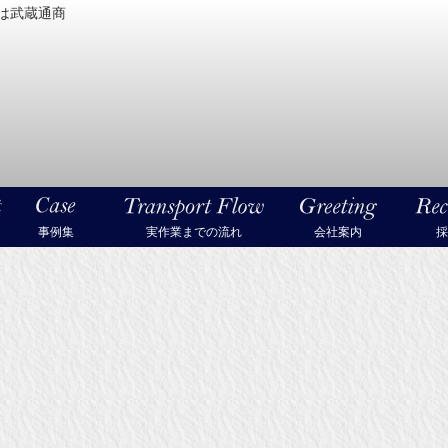
は武蔵通商
密機械・美術品・高級楽器の梱包・輸送なら武蔵通商
事例集
実作業までの流れ
会社案内
採