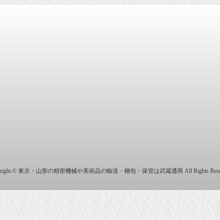
商株式会社
yright © 東京・山形の精密機械や美術品の輸送・梱包・保管は武蔵通商 All Rights Reser