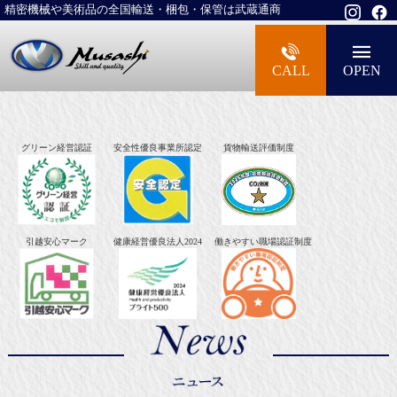
精密機械や美術品の全国輸送・梱包・保管は武蔵通商
大型精密機械・美術品・高級楽器の梱包・
CALL
OPEN
グリーン経営認証
安全性優良事業所認定
貨物輸送評価制度
引越安心マーク
健康経営優良法人2024
働きやすい職場認証制度