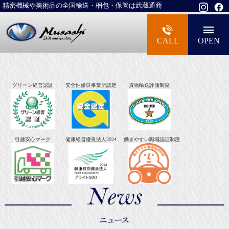
精密機械や美術品の全国輸送・梱包・保管は武蔵通商
大型精密機械・美術品・高級楽器の梱包・
CALL
OPEN
グリーン経営認証
安全性優良事業所認定
貨物輸送評価制度
引越安心マーク
健康経営優良法人2024
働きやすい職場認証制度