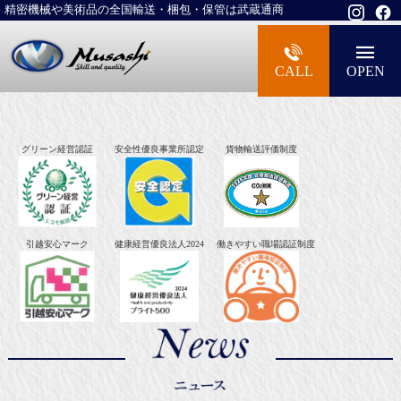
精密機械や美術品の全国輸送・梱包・保管は武蔵通商
大型精密機械・美術品・高級楽器の梱包・
CALL
OPEN
グリーン経営認証
安全性優良事業所認定
貨物輸送評価制度
引越安心マーク
健康経営優良法人2024
働きやすい職場認証制度