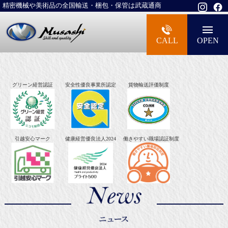
精密機械や美術品の全国輸送・梱包・保管は武蔵通商
大型精密機械・美術品・高級楽器の梱包・
CALL
OPEN
グリーン経営認証
安全性優良事業所認定
貨物輸送評価制度
引越安心マーク
健康経営優良法人2024
働きやすい職場認証制度