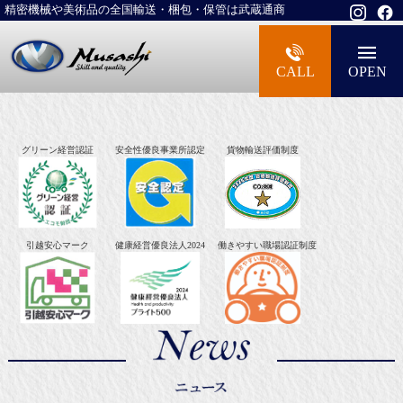
精密機械や美術品の全国輸送・梱包・保管は武蔵通商
大型精密機械・美術品・高級楽器の梱包・
CALL
OPEN
グリーン経営認証
安全性優良事業所認定
貨物輸送評価制度
引越安心マーク
健康経営優良法人2024
働きやすい職場認証制度