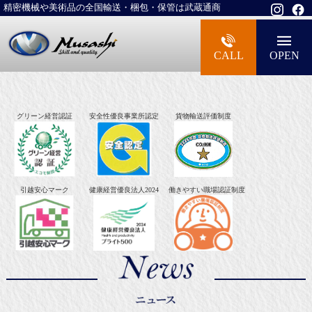
精密機械や美術品の全国輸送・梱包・保管は武蔵通商
大型精密機械・美術品・高級楽器の梱包・
CALL
OPEN
グリーン経営認証
安全性優良事業所認定
貨物輸送評価制度
引越安心マーク
健康経営優良法人2024
働きやすい職場認証制度