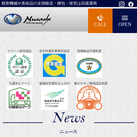
精密機械や美術品の全国輸送・梱包・保管は武蔵通商
大型精密機械・美術品・高級楽器の梱包・
CALL
OPEN
グリーン経営認証
安全性優良事業所認定
貨物輸送評価制度
引越安心マーク
健康経営優良法人2024
働きやすい職場認証制度