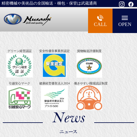
精密機械や美術品の全国輸送・梱包・保管は武蔵通商
大型精密機械・美術品・高級楽器の梱包・
CALL
OPEN
グリーン経営認証
安全性優良事業所認定
貨物輸送評価制度
引越安心マーク
健康経営優良法人2024
働きやすい職場認証制度