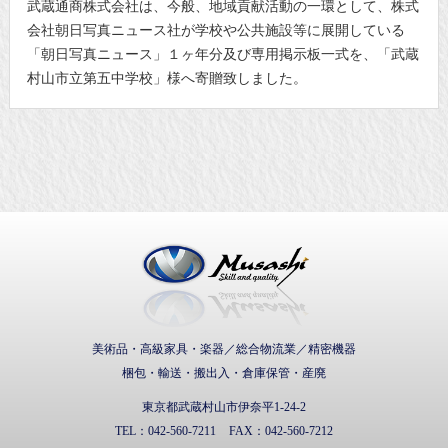
武蔵通商株式会社は、今般、地域貢献活動の一環として、株式
会社朝日写真ニュース社が学校や公共施設等に展開している
「朝日写真ニュース」１ヶ年分及び専用掲示板一式を、「武蔵
村山市立第五中学校」様へ寄贈致しました。
武蔵通商株式会社
美術品・高級家具・楽器／総合物流業／精密機器
梱包・輸送・搬出入・倉庫保管・産廃
東京都武蔵村山市伊奈平1-24-2
TEL：
042-560-7211
FAX：
042-560-7212