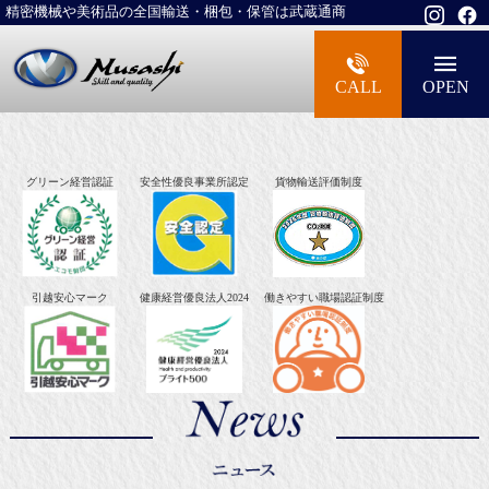
精密機械や美術品の全国輸送・梱包・保管は武蔵通商
大型精密機械・美術品・高級楽器の梱包・
CALL
OPEN
グリーン経営認証
安全性優良事業所認定
貨物輸送評価制度
引越安心マーク
健康経営優良法人2024
働きやすい職場認証制度