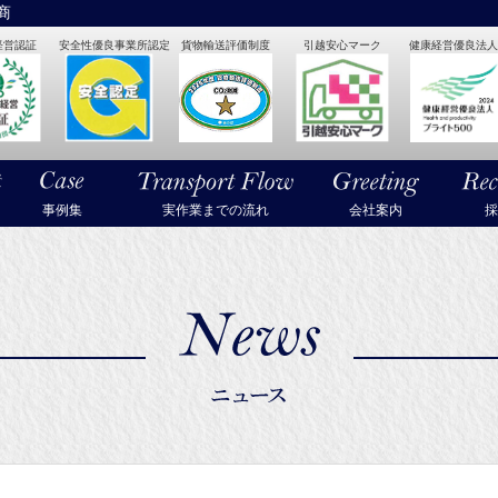
商
経営認証
安全性優良事業所認定
貨物輸送評価制度
引越安心マーク
健康経営優良法人2
・美術品・高級楽器の梱包・輸送なら武蔵通商
事例集
実作業までの流れ
会社案内
採