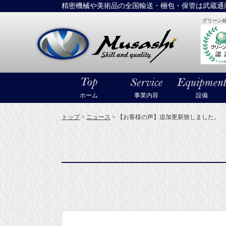
精密機械や美術品の全国輸送・梱包・保管は武蔵通
グリーン
大型精密機械
ホーム
事業内容
設備
トップ
>
ニュース
>
【お客様の声】追加更新致しました。