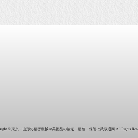
商株式会社
yright © 東京・山形の精密機械や美術品の輸送・梱包・保管は武蔵通商 All Rights Reser