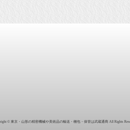
商株式会社
yright © 東京・山形の精密機械や美術品の輸送・梱包・保管は武蔵通商 All Rights Reser