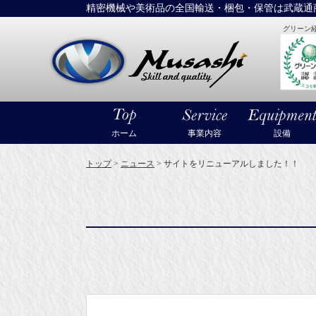
精密機械や美術品の全国輸送・梱包・保管は武蔵通
グリーン
大型精密機械
ホーム
事業内容
設備
トップ
>
ニュース
>
サイトをリニューアルしました！！