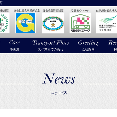
商
経営認証
安全性優良事業所認定
貨物輸送評価制度
引越安心マーク
健康経営優良法人2
・美術品・高級楽器の梱包・輸送なら武蔵通商
事例集
実作業までの流れ
会社案内
採