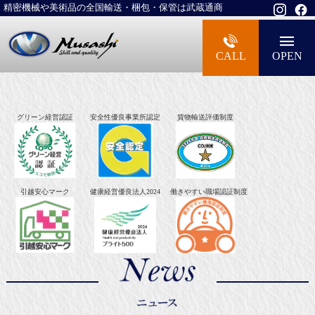
精密機械や美術品の全国輸送・梱包・保管は武蔵通商
大型精密機械・美術品・高級楽器の梱包・
CALL
OPEN
グリーン経営認証
安全性優良事業所認定
貨物輸送評価制度
引越安心マーク
健康経営優良法人2024
働きやすい職場認証制度