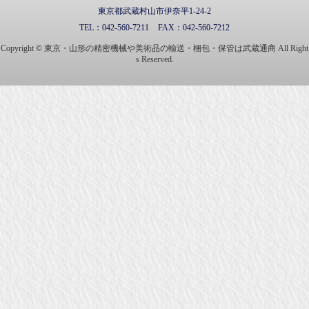
東京都武蔵村山市伊奈平1-24-2
TEL：
042-560-7211
FAX：
042-560-7212
Copyright © 東京・山形の精密機械や美術品の輸送・梱包・保管は武蔵通商 All Right
s Reserved.