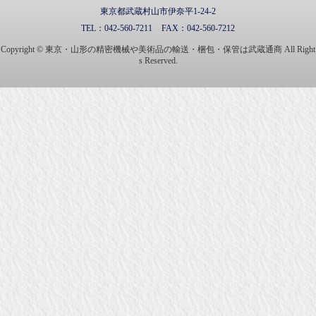
東京都武蔵村山市伊奈平1-24-2
TEL：
042-560-7211
FAX：
042-560-7212
Copyright © 東京・山形の精密機械や美術品の輸送・梱包・保管は武蔵通商 All Right
s Reserved.