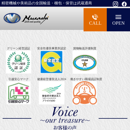
精密機械や美術品の全国輸送・梱包・保管は武蔵通商
大型精密機械・美術品・高級楽器の梱包・
CALL
OPEN
グリーン経営認証
安全性優良事業所認定
貨物輸送評価制度
引越安心マーク
健康経営優良法人2024
働きやすい職場認証制度