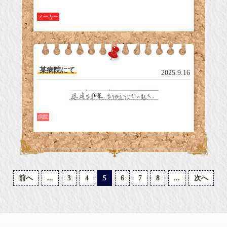
メーカー
某病院にて
2025.9.16
病院
前へ
...
3
4
5
6
7
8
...
次へ