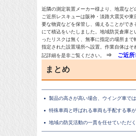
近隣の測定装置メーカー様より、地震など
ご近所レスキューは阪神・淡路大震災や東
要な物資などを保管し、備えることができる
にて積込をいたしました。地域防災倉庫と
ったリスクは無く、無事に指定の場所まで
指定された設置場所へ設置。作業自体はそ
⇒
ご近所
記詳細を是非ご覧ください。
まとめ
製品の高さが高い場合、ウイング車で
特殊車両と呼ばれる車両も手配する事
地域の防災活動の一貫を任せていただ