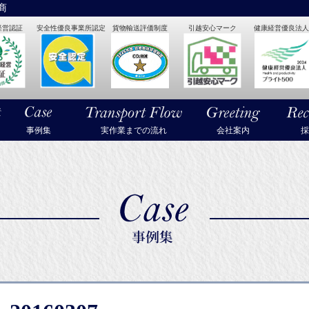
商
経営認証
安全性優良事業所認定
貨物輸送評価制度
引越安心マーク
健康経営優良法人2
・美術品・高級楽器の梱包・輸送なら武蔵通商
事例集
実作業までの流れ
会社案内
採