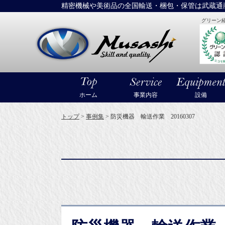
精密機械や美術品の全国輸送・梱包・保管は武蔵通
グリーン
大型精密機械
ホーム
事業内容
設備
トップ
>
事例集
>
防災機器 輸送作業 20160307