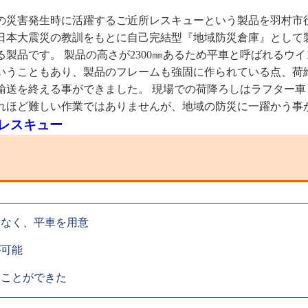
の災害発生時に活躍するご近所レスキューという製品を羽村市
日本大震災の教訓をもとに自己完結型『地域防災倉庫』として
製品です。 製品の高さが2300㎜あるため平車と呼ばれるウ
いうこともあり、製品のフレームも強固に作られている点、荷
輸送を終える事ができました。 現場での荷降ろしはラフター
れほど難しい作業ではありませんが、地域の防災に一躍かう事
レスキュー
はなく、平車を用意
が可能
くことができた