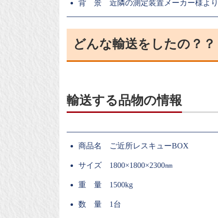
背 景 近隣の測定装置メーカー様よ
どんな輸送をしたの？？
輸送する品物の情報
商品名 ご近所レスキューBOX
サイズ 1800×1800×2300㎜
重 量 1500kg
数 量 1台