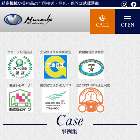
精密機械や美術品の全国輸送・梱包・保管は武蔵通商
大型精密機械・美術品・高級楽器の梱包・
CALL
OPEN
グリーン経営認証
安全性優良事業所認定
貨物輸送評価制度
引越安心マーク
健康経営優良法人2024
働きやすい職場認証制度