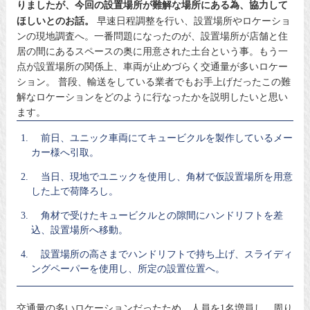
りましたが、今回の設置場所が難解な場所にある為、協力して
ほしいとのお話。
早速日程調整を行い、設置場所やロケーショ
ンの現地調査へ。一番問題になったのが、設置場所が店舗と住
居の間にあるスペースの奥に用意された土台という事。もう一
点が設置場所の関係上、車両が止めづらく交通量が多いロケー
ション。 普段、輸送をしている業者でもお手上げだったこの難
解なロケーションをどのように行なったかを説明したいと思い
ます。
前日、ユニック車両にてキュービクルを製作しているメー
カー様へ引取。
当日、現地でユニックを使用し、角材で仮設置場所を用意
した上で荷降ろし。
角材で受けたキュービクルとの隙間にハンドリフトを差
込、設置場所へ移動。
設置場所の高さまでハンドリフトで持ち上げ、スライディ
ングペーパーを使用し、所定の設置位置へ。
交通量の多いロケーションだったため、人員を1名増員し、周り