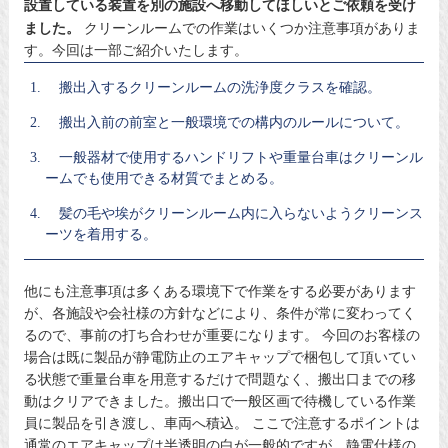
設置している装置を別の施設へ移動してほしいとご依頼を受け
ました。
クリーンルームでの作業はいくつか注意事項がありま
す。今回は一部ご紹介いたします。
搬出入するクリーンルームの洗浄度クラスを確認。
搬出入前の前室と一般環境での構内のルールについて。
一般器材で使用するハンドリフトや重量台車はクリーンル
ームでも使用できる材質でまとめる。
髪の毛や埃がクリーンルーム内に入らないようクリーンス
ーツを着用する。
他にも注意事項は多くある環境下で作業をする必要があります
が、各施設や会社様の方針などにより、条件が常に変わってく
るので、事前の打ち合わせが重要になります。 今回のお客様の
場合は既に製品が静電防止のエアキャップで梱包して頂いてい
る状態で重量台車を用意するだけで問題なく、搬出口までの移
動はクリアできました。搬出口で一般区画で待機している作業
員に製品を引き渡し、車両へ積込。 ここで注意するポイントは
通常のエアキャップは半透明の白が一般的ですが、静電仕様の