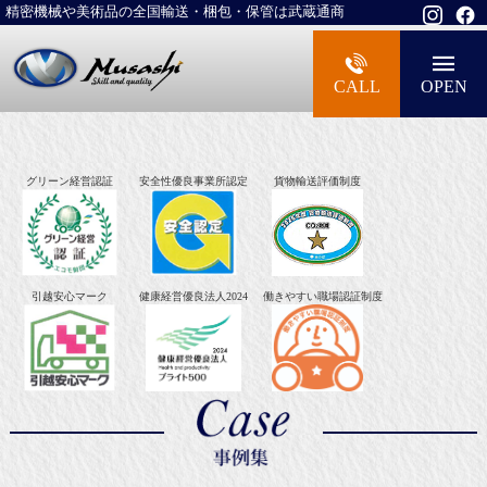
精密機械や美術品の全国輸送・梱包・保管は武蔵通商
大型精密機械・美術品・高級楽器の梱包・
CALL
OPEN
グリーン経営認証
安全性優良事業所認定
貨物輸送評価制度
引越安心マーク
健康経営優良法人2024
働きやすい職場認証制度