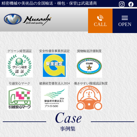
精密機械や美術品の全国輸送・梱包・保管は武蔵通商
大型精密機械・美術品・高級楽器の梱包・
CALL
OPEN
グリーン経営認証
安全性優良事業所認定
貨物輸送評価制度
引越安心マーク
健康経営優良法人2024
働きやすい職場認証制度