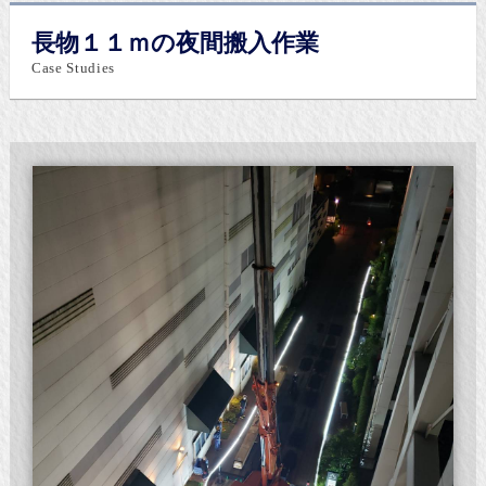
長物１１ｍの夜間搬入作業
Case Studies