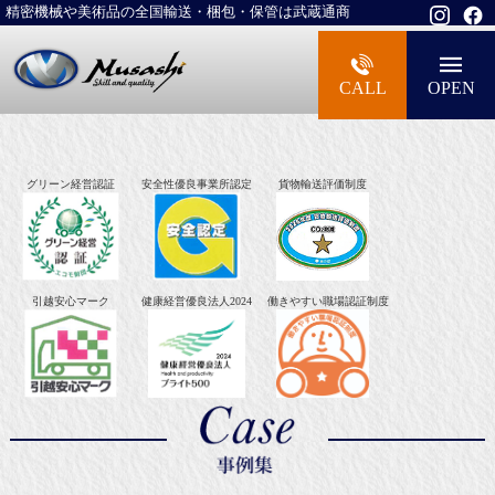
精密機械や美術品の全国輸送・梱包・保管は武蔵通商
大型精密機械・美術品・高級楽器の梱包・
CALL
OPEN
グリーン経営認証
安全性優良事業所認定
貨物輸送評価制度
引越安心マーク
健康経営優良法人2024
働きやすい職場認証制度