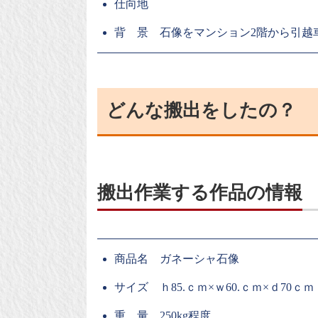
仕向地
背 景 石像をマンション2階から引越
どんな搬出をしたの？
搬出作業する作品の情報
商品名 ガネーシャ石像
サイズ ｈ85.ｃｍ×ｗ60.ｃｍ×ｄ70ｃｍ
重 量 250kg程度