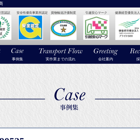
商
経営認証
安全性優良事業所認定
貨物輸送評価制度
引越安心マーク
健康経営優良法人2
・美術品・高級楽器の梱包・輸送なら武蔵通商
事例集
実作業までの流れ
会社案内
採