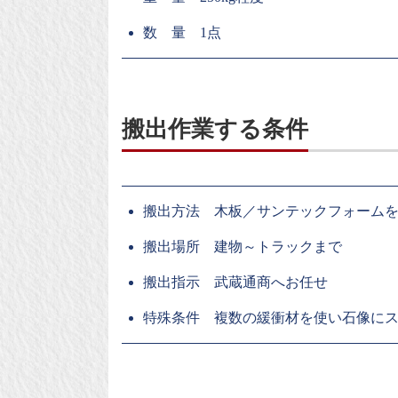
数 量 1点
搬出作業する条件
搬出方法 木板／サンテックフォーム
搬出場所 建物～トラックまで
搬出指示 武蔵通商へお任せ
特殊条件 複数の緩衝材を使い石像に