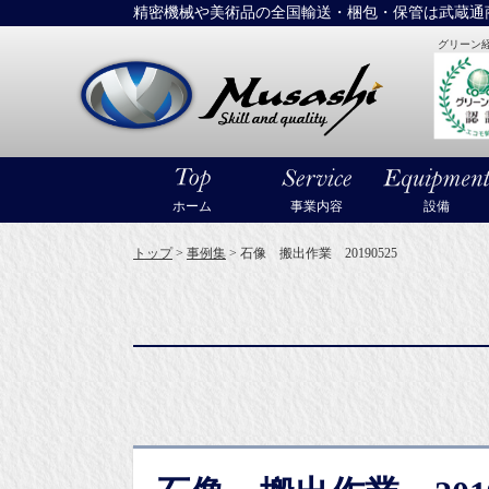
精密機械や美術品の全国輸送・梱包・保管は武蔵通
グリーン
大型精密機械
ホーム
事業内容
設備
トップ
>
事例集
>
石像 搬出作業 20190525