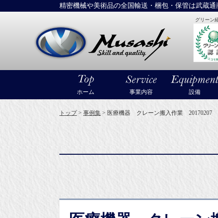
精密機械や美術品の全国輸送・梱包・保管は武蔵通
グリーン
大型精密機械
ホーム
事業内容
設備
トップ
>
事例集
>
医療機器 クレーン搬入作業 20170207