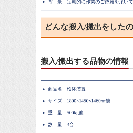
背 景 定期的に作業のご依頼を頂い
どんな搬入/搬出をした
搬入/搬出する品物の情報
商品名 検体装置
サイズ 1800×1450×1460㎜他
重 量 500kg他
数 量 3台