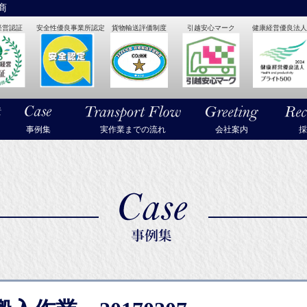
商
経営認証
安全性優良事業所認定
貨物輸送評価制度
引越安心マーク
健康経営優良法人2
・美術品・高級楽器の梱包・輸送なら武蔵通商
事例集
実作業までの流れ
会社案内
採