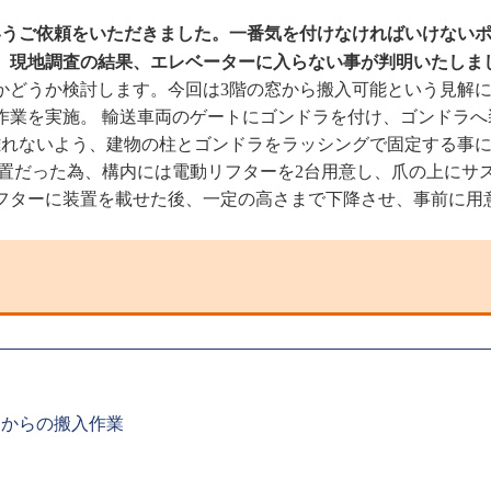
いうご依頼をいただきました。一番気を付けなければいけないポ
。現地調査の結果、エレベーターに入らない事が判明いたしま
かどうか検討します。今回は3階の窓から搬入可能という見解に
作業を実施。 輸送車両のゲートにゴンドラを付け、ゴンドラ
離れないよう、建物の柱とゴンドラをラッシングで固定する事
装置だった為、構内には電動リフターを2台用意し、爪の上にサ
フターに装置を載せた後、一定の高さまで下降させ、事前に用
窓からの搬入作業