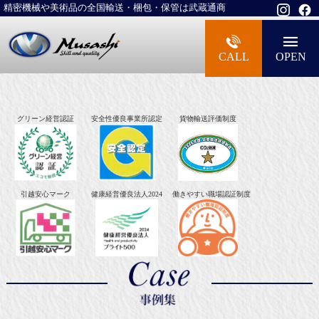
精密機械や美術品の全国輸送・梱包・保管は武蔵通商
大型精密機械・美術品・高級楽器の梱包・
CALL
OPEN
グリーン経営認証
安全性優良事業所認定
貨物輸送評価制度
引越安心マーク
健康経営優良法人2024
働きやすい職場認証制度