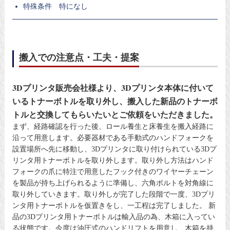
特殊条件 特になし
搬入での注意点・工夫・提案
3Dプリンタ販売会社様より、3Dプリンタ本体に付いて
いるトナーボトルを取り外し、搬入した新品のトナーボ
トルと交換してもらいたいとご依頼をいただきました。
まず、経路確認を行った後、ロール養生と床養生を搬入経路に
沿って用意します。必要器材である手動式のハンドフォークを
設置場所へ先に移動し、3Dプリンタに取り付けられている3Dプ
リンタ用トナーボトルを取り外します。取り外し方法はハンド
フォークの爪に特注で用意したフック付きのワイヤーチェーン
を製品が持ち上げられるように準備し、六角ボルトを対角線に
取り外していきます。取り外しが完了した段階で一度、3Dプリ
ンタ用トナーボトルを仮置きをし、一工程は完了しました。 新
品の3Dプリンタ用トナーボトルは輸入品の為、木箱に入ってい
る状態です。今度は油圧式のハンドリフトを用意し、木箱を持