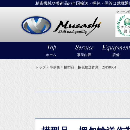
精密機械や美術品の全国輸送・梱包・保管は武蔵通
グリーン
大型精密機械
ホーム
事業内容
設備
トップ
>
事例集
>
模型品 梱包輸送作業 20190604