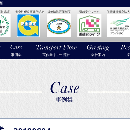
商
経営認証
安全性優良事業所認定
貨物輸送評価制度
引越安心マーク
健康経営優良法人2
・美術品・高級楽器の梱包・輸送なら武蔵通商
事例集
実作業までの流れ
会社案内
採