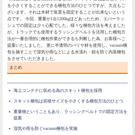
を小さくすることができる梱包方法のひとつですが、欠点もご
ざいます。それは木材で装置を固定することが出来ないという
点です。 今回、重量が1台1200kgほどあったため、エバーラッ
シュでの固定は少々心配でした。様々な梱包方法を考えました
が、トラックでも使用するラッシングベルトを活用した梱包方
法が一番合理的に梱包作業ができるち判断した為、お客様へご
提案いたしました。 更に半透明のバリヤ材を使用し、vacuum梱
包を施すことで湿気や雨などによる水濡れ・錆を防ぐ内装梱包
をさせていただきました。
まとめ
海上コンテナに収める為のスキット梱包を採用
スキット梱包は容積サイズを小さくする梱包方法のひとつ
重量物ということもあり、ラッシングベルトでの固定方法を
提案
湿気や雨を防ぐvacuum梱包を実施