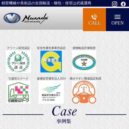
精密機械や美術品の全国輸送・梱包・保管は武蔵通商
大型精密機械・美術品・高級楽器の梱包・
CALL
OPEN
グリーン経営認証
安全性優良事業所認定
貨物輸送評価制度
引越安心マーク
健康経営優良法人2024
働きやすい職場認証制度